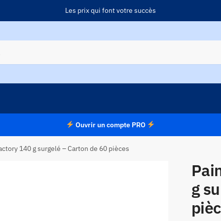
Les prix qui font votre succès
Ouvrir un compte PRO
actory 140 g surgelé – Carton de 60 pièces
Pain
g su
piè