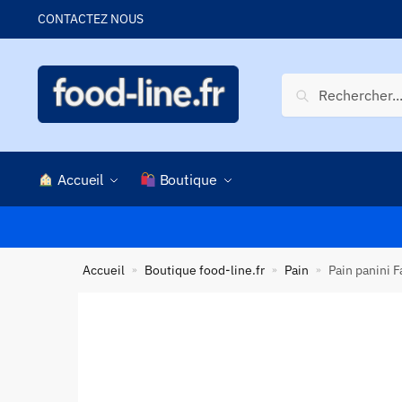
Skip
Skip
CONTACTEZ NOUS
to
to
navigation
content
Recherche
Recherche
pour :
Accueil
Boutique
Accueil
Boutique food-line.fr
Pain
Pain panini F
»
»
»