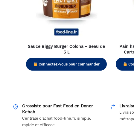
Sauce Biggy Burger Colona – Seau de
Pain h
5 L
Cart
Connectez-vous pour commander
Con
Grossiste pour Fast Food en Doner
Livrai
Kebab
Livrais
Centrale d'achat food-line.fr, simple,
métropo
rapide et efficace