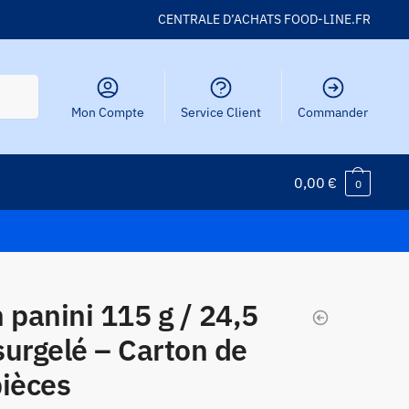
CENTRALE D’ACHATS FOOD-LINE.FR
Mon Compte
Service Client
Commander
0,00
€
0
 panini 115 g / 24,5
urgelé – Carton de
pièces