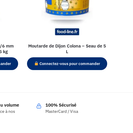
 6/6 mm
Moutarde de Dijon Colona – Seau de 5
5 kg
L
mander
Connectez-vous pour commander
 du volume
100% Sécurisé
âce à nos
MasterCard / Visa