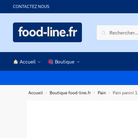
Skip
Skip
CONTACTEZ NOUS
to
to
navigation
content
Recherche
Recherche
pour :
Accueil
Boutique
Accueil
Boutique food-line.fr
Pain
Pain panini 1
»
»
»