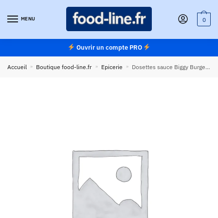
Skip
Skip
to
to
MENU
0
navigation
content
Ouvrir un compte PRO
Accueil
»
Boutique food-line.fr
»
Epicerie
»
Dosettes sauce Biggy Burger Colona 10 ml – Carton de 500 dosettes