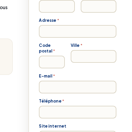
°
N
ous
°
*
Adresse
*
Code
Ville
*
postal
*
E-mail
*
Téléphone
*
Site internet