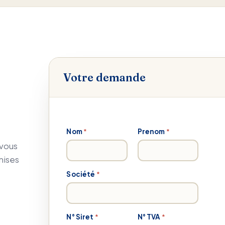
Votre demande
Nom
*
Prenom
*
 vous
mises
Société
*
N° Siret
*
N
N° TVA
*