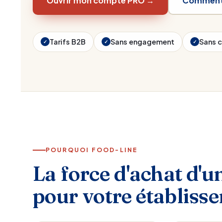
Ouvrir mon compte PRO →
Comment
Tarifs B2B
Sans engagement
Sans c
✓
✓
✓
POURQUOI FOOD-LINE
La force d'achat d'u
pour votre établiss