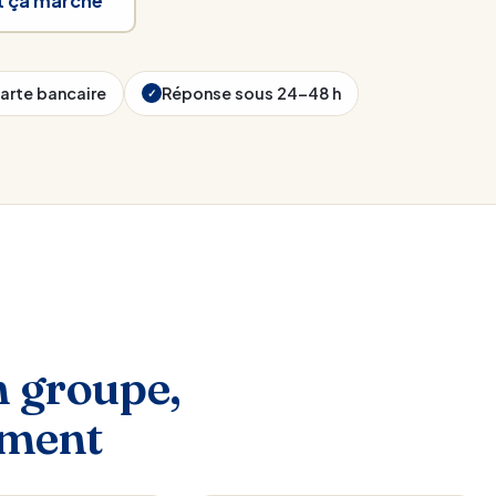
 ça marche
arte bancaire
Réponse sous 24–48 h
✓
n groupe,
ement