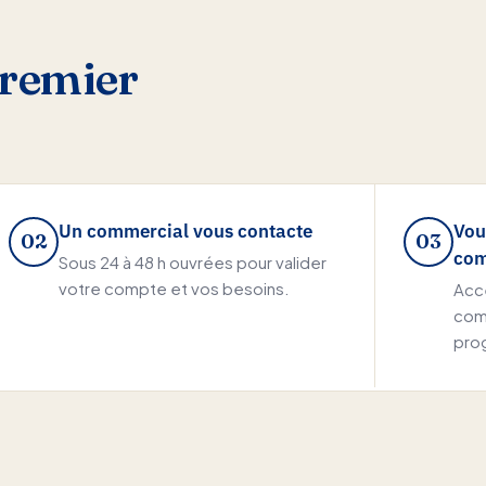
premier
Un commercial vous contacte
Vou
02
03
co
Sous 24 à 48 h ouvrées pour valider
votre compte et vos besoins.
Accè
comp
pro