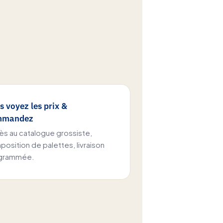
s voyez les prix &
mmandez
s au catalogue grossiste,
osition de palettes, livraison
grammée.