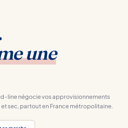
.
me une
food-line négocie vos approvisionnements
o et sec, partout en France métropolitaine.