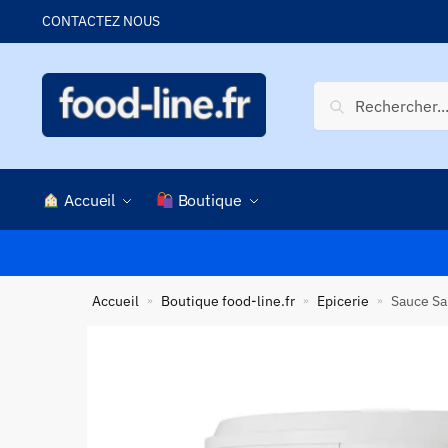
Skip
Skip
CONTACTEZ NOUS
to
to
navigation
content
Recherche
Recherche
pour :
Accueil
Boutique
Accueil
Boutique food-line.fr
Epicerie
Sauce Sa
»
»
»