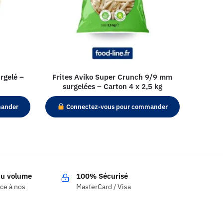
rgelé –
Frites Aviko Super Crunch 9/9 mm
surgelées – Carton 4 x 2,5 kg
mander
Connectez-vous pour commander
 du volume
100% Sécurisé
âce à nos
MasterCard / Visa