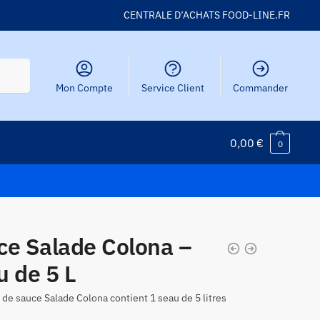
CENTRALE D’ACHATS FOOD-LINE.FR
Mon Compte
Service Client
Commander
0,00
€
0
ce Salade Colona –
u de 5 L
 de sauce Salade Colona contient 1 seau de 5 litres