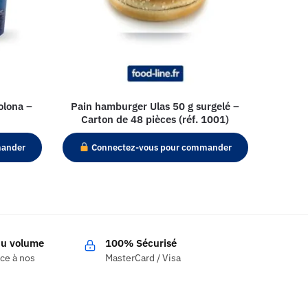
olona –
Pain hamburger Ulas 50 g surgelé –
Carton de 48 pièces (réf. 1001)
mander
Connectez-vous pour commander
 du volume
100% Sécurisé
âce à nos
MasterCard / Visa