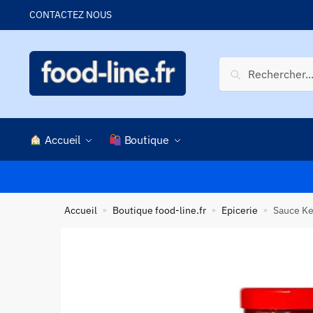
Skip
Skip
CONTACTEZ NOUS
to
to
navigation
content
Recherche
Recherche
pour :
Accueil
Boutique
Accueil
Boutique food-line.fr
Epicerie
Sauce Ke
»
»
»