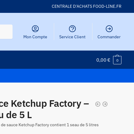
CENTRALE D’ACHATS FOOD-LINE.FR
Mon Compte
Service Client
Commander
0,00
€
0
ce Ketchup Factory –
u de 5 L
 de sauce Ketchup Factory contient 1 seau de 5 litres