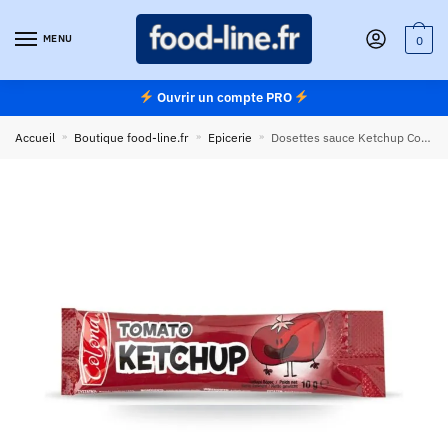
Skip
Skip
to
to
MENU
0
navigation
content
Ouvrir un compte PRO
Accueil
»
Boutique food-line.fr
»
Epicerie
»
Dosettes sauce Ketchup Colona 10 ml – Carton de 500 dosettes