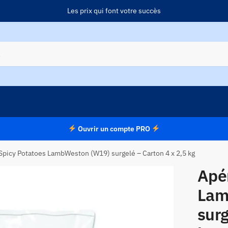
Les prix qui font votre succès
Ouvrir un compte PRO
 Spicy Potatoes LambWeston (W19) surgelé – Carton 4 x 2,5 kg
Apér
Lam
surg