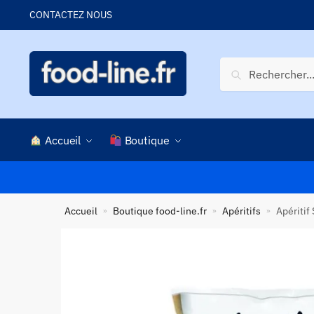
Skip
Skip
CONTACTEZ NOUS
to
to
navigation
content
Recherche
Recherche
pour :
Accueil
Boutique
Accueil
Boutique food-line.fr
Apéritifs
Apéritif
»
»
»