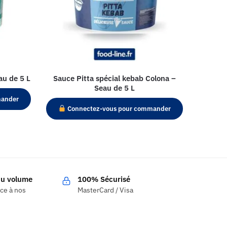
au de 5 L
Sauce Pitta spécial kebab Colona –
Seau de 5 L
mander
Connectez-vous pour commander
 du volume
100% Sécurisé
âce à nos
MasterCard / Visa