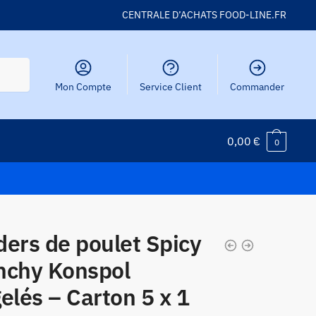
CENTRALE D’ACHATS FOOD-LINE.FR
Mon Compte
Service Client
Commander
0,00
€
0
ers de poulet Spicy
nchy Konspol
elés – Carton 5 x 1