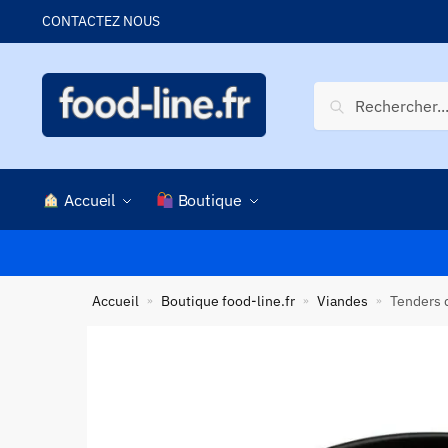
Skip
Skip
CONTACTEZ NOUS
to
to
navigation
content
Recherche
Recherche
pour :
Accueil
Boutique
Accueil
Boutique food-line.fr
Viandes
Tenders d
»
»
»