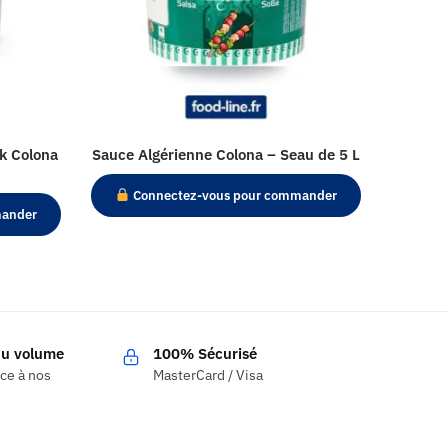
k Colona
Sauce Algérienne Colona – Seau de 5 L
Connectez-vous pour commander
mander
 du volume
100% Sécurisé
âce à nos
MasterCard / Visa