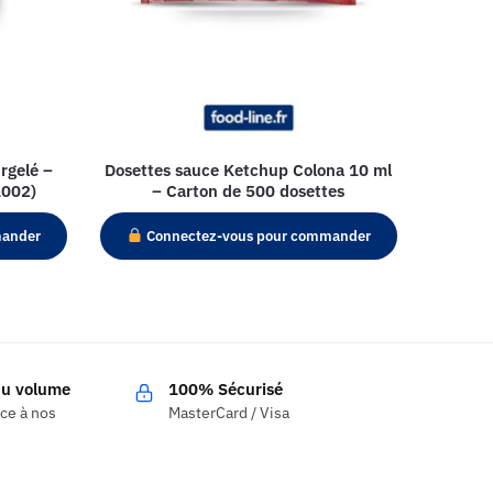
rgelé –
Dosettes sauce Ketchup Colona 10 ml
1002)
– Carton de 500 dosettes
mander
Connectez-vous pour commander
 du volume
100% Sécurisé
âce à nos
MasterCard / Visa