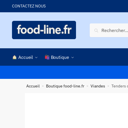
Skip
Skip
CONTACTEZ NOUS
to
to
navigation
content
Recherche
Recherche
pour :
Accueil
Boutique
Accueil
Boutique food-line.fr
Viandes
Tenders d
»
»
»