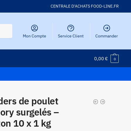
CENTRALE D’ACHATS FOOD-LINE.FR
Mon Compte
Service Client
Commander
0,00
€
0
ders de poulet
ory surgelés –
on 10 x 1 kg