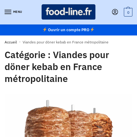
Skip
Skip
to
to
MENU
0
navigation
content
Ouvrir un compte PRO
Accueil
»
Viandes pour döner kebab en France métropolitaine
Catégorie :
Viandes pour
döner kebab en France
métropolitaine