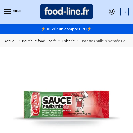
Skip
Skip
to
to
MENU
0
navigation
content
Ouvrir un compte PRO
Accueil
»
Boutique food-line.fr
»
Epicerie
»
Dosettes huile pimentée Colona 4 ml – Carton de 1000 dosettes