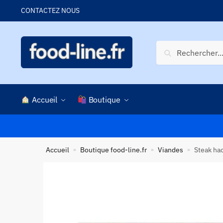
Skip
Skip
CONTACTEZ NOUS
to
to
navigation
content
Recherche
Recherche
pour :
Accueil
Boutique
Accueil
Boutique food-line.fr
Viandes
Steak hac
»
»
»