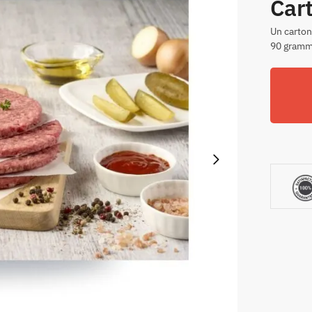
Car
Un carton
90 gram