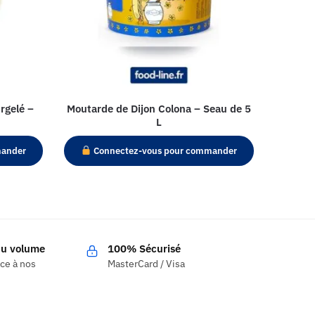
rgelé –
Moutarde de Dijon Colona – Seau de 5
L
mander
Connectez-vous pour commander
 du volume
100% Sécurisé
âce à nos
MasterCard / Visa