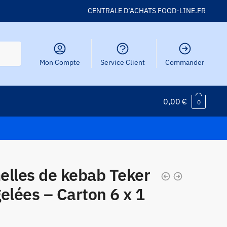
CENTRALE D’ACHATS FOOD-LINE.FR
Mon Compte
Service Client
Commander
0,00
€
0
elles de kebab Teker
elées – Carton 6 x 1