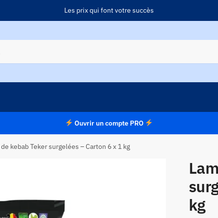
Les prix qui font votre succès
Ouvrir un compte PRO
de kebab Teker surgelées – Carton 6 x 1 kg
Lam
surg
kg