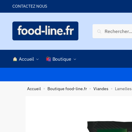
Skip
Skip
CONTACTEZ NOUS
to
to
navigation
content
Recherche
Recherche
pour :
Accueil
Boutique
Accueil
Boutique food-line.fr
Viandes
Lamelles 
»
»
»