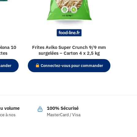
olona 10
Frites Aviko Super Crunch 9/9 mm
ttes
surgelées – Carton 4 x 2,5 kg
mander
Connectez-vous pour commander
 du volume
100% Sécurisé
âce à nos
MasterCard / Visa