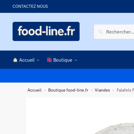
Skip
Skip
CONTACTEZ NOUS
to
to
navigation
content
Recherche
Recherche
pour :
Accueil
Boutique
Accueil
Boutique food-line.fr
Viandes
Falafels 
»
»
»