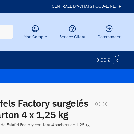
CENTRALE D’ACHATS FOOD-LINE.FR
Mon Compte
Service Client
Commander
0,00
€
0
fels Factory surgelés
rton 4 x 1,25 kg
 de Falafel Factory contient 4 sachets de 1,25 kg