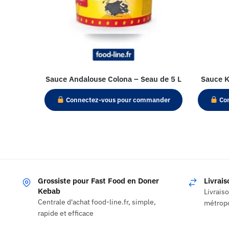
Sauce Andalouse Colona – Seau de 5 L
Sauce K
Connectez-vous pour commander
Con
Grossiste pour Fast Food en Doner
Livrai
Kebab
Livrais
Centrale d'achat food-line.fr, simple,
métropo
rapide et efficace