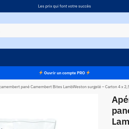
Les prix qui font votre succès
Ouvrir un compte PRO
 camembert pané Camembert Bites LambWeston surgelé – Carton 4 x 2,
Apé
pan
Lam