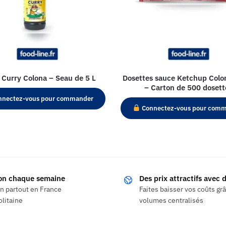
 Curry Colona – Seau de 5 L
Dosettes sauce Ketchup Colo
– Carton de 500 dosett
nectez-vous pour commander
Connectez-vous pour com
son chaque semaine
Des prix attractifs avec
on partout en France
Faites baisser vos coûts gr
litaine
volumes centralisés