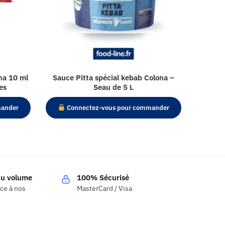
na 10 ml
Sauce Pitta spécial kebab Colona –
es
Seau de 5 L
mander
Connectez-vous pour commander
 du volume
100% Sécurisé
âce à nos
MasterCard / Visa