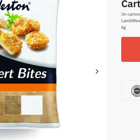
Cart
Un carto
LambWesto
kg