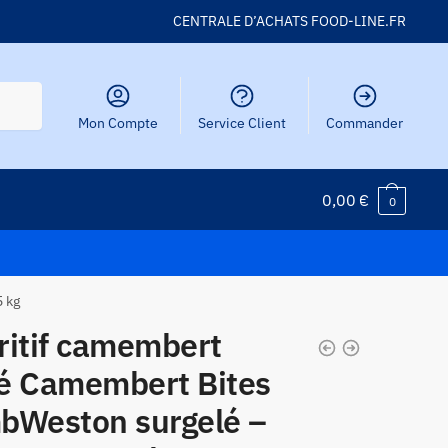
CENTRALE D’ACHATS FOOD-LINE.FR
Mon Compte
Service Client
Commander
0,00
€
0
5 kg
ritif camembert
é Camembert Bites
bWeston surgelé –