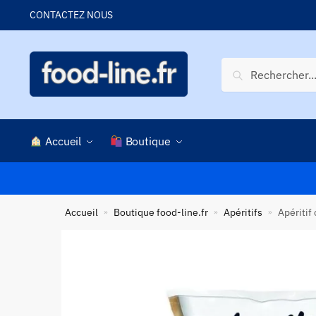
Skip
Skip
CONTACTEZ NOUS
to
to
navigation
content
Recherche
Recherche
pour :
Accueil
Boutique
Accueil
Boutique food-line.fr
Apéritifs
Apéritif
»
»
»