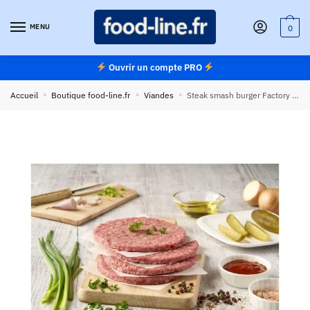
Skip
Skip
to
to
MENU
0
navigation
content
Ouvrir un compte PRO
Accueil
»
Boutique food-line.fr
»
Viandes
»
Steak smash burger Factory 60 g halal, surgelé IQF – Carton de 40