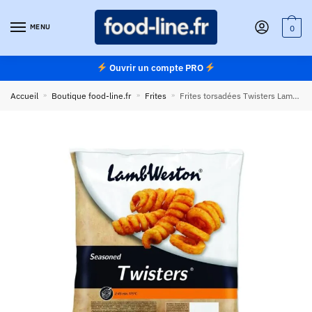
Skip
Skip
to
to
MENU
0
navigation
content
Ouvrir un compte PRO
Accueil
»
Boutique food-line.fr
»
Frites
»
Frites torsadées Twisters LambWeston surgelées – Carton 4 x 2,5 kg