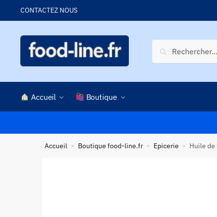
Skip
Skip
CONTACTEZ NOUS
to
to
navigation
content
Recherche
Recherche
pour :
Accueil
Boutique
Accueil
Boutique food-line.fr
Epicerie
Huile de 
»
»
»