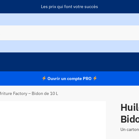
Les prix qui font votre succès
Ouvrir un compte PRO
friture Factory – Bidon de 10 L
Huil
Bido
Un carton