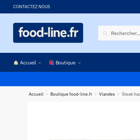
Skip
Skip
CONTACTEZ NOUS
to
to
navigation
content
Recherche
Recherche
pour :
Accueil
Boutique
Accueil
Boutique food-line.fr
Viandes
Steak ha
»
»
»