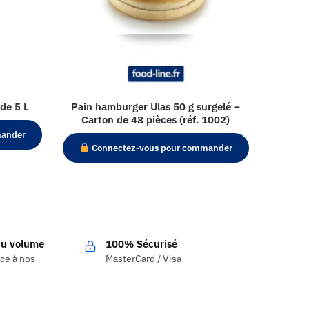
de 5 L
Pain hamburger Ulas 50 g surgelé –
Carton de 48 pièces (réf. 1002)
mander
Connectez-vous pour commander
 du volume
100% Sécurisé
âce à nos
MasterCard / Visa