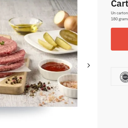
Car
Un carton
180 gra