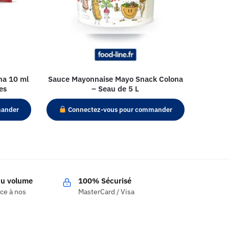
na 10 ml
Sauce Mayonnaise Mayo Snack Colona
es
– Seau de 5 L
mander
Connectez-vous pour commander
 du volume
100% Sécurisé
âce à nos
MasterCard / Visa