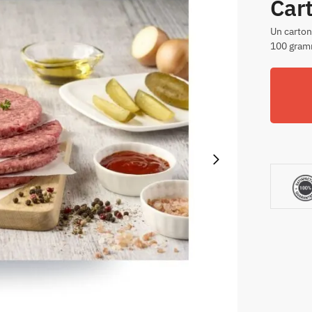
Car
Un carton
100 gra