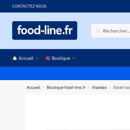
Skip
Skip
CONTACTEZ NOUS
to
to
navigation
content
Recherche
Recherche
pour :
Accueil
Boutique
Accueil
Boutique food-line.fr
Viandes
Steak ha
»
»
»