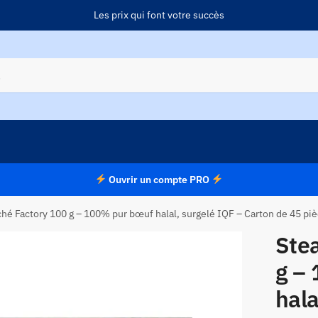
Les prix qui font votre succès
Ouvrir un compte PRO
ché Factory 100 g – 100% pur bœuf halal, surgelé IQF – Carton de 45 pi
Ste
g –
hala