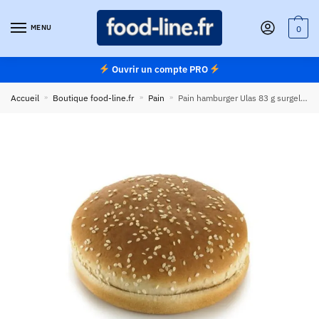
Skip
Skip
to
to
MENU
0
navigation
content
Ouvrir un compte PRO
Accueil
»
Boutique food-line.fr
»
Pain
»
Pain hamburger Ulas 83 g surgelé – Carton de 30 pièces