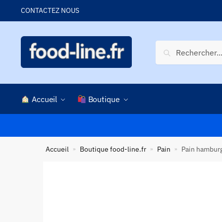
Skip
Skip
CONTACTEZ NOUS
to
to
navigation
content
Recherche
Recherche
pour :
Accueil
Boutique
Accueil
Boutique food-line.fr
Pain
Pain hamburg
»
»
»