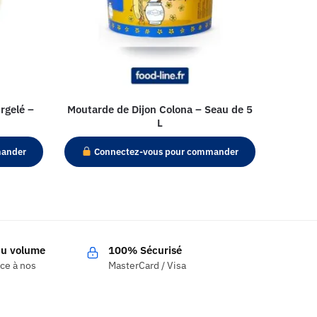
rgelé –
Moutarde de Dijon Colona – Seau de 5
L
mander
Connectez-vous pour commander
 du volume
100% Sécurisé
âce à nos
MasterCard / Visa