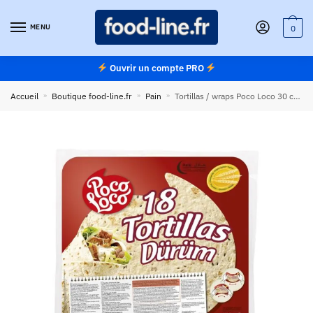
Skip
Skip
to
to
MENU
0
navigation
content
Ouvrir un compte PRO
Accueil
»
Boutique food-line.fr
»
Pain
»
Tortillas / wraps Poco Loco 30 cm 100 g – Carton de 108 pièces (6 x 18)