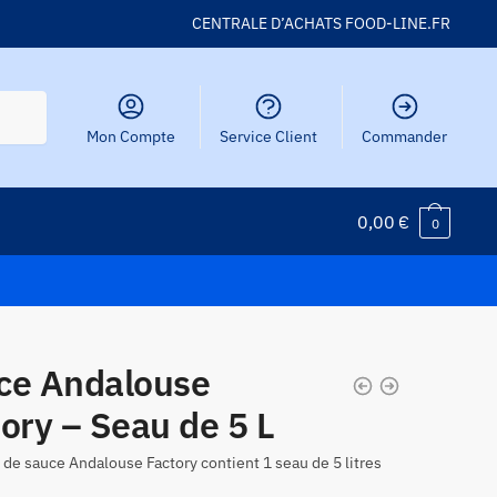
CENTRALE D’ACHATS FOOD-LINE.FR
Mon Compte
Service Client
Commander
0,00
€
0
ce Andalouse
ory – Seau de 5 L
 de sauce Andalouse Factory contient 1 seau de 5 litres