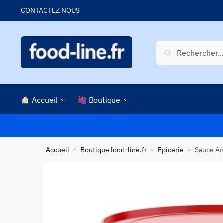
Skip
Skip
CONTACTEZ NOUS
to
to
navigation
content
Recherche
Recherche
pour :
Accueil
Boutique
Accueil
Boutique food-line.fr
Epicerie
Sauce An
»
»
»