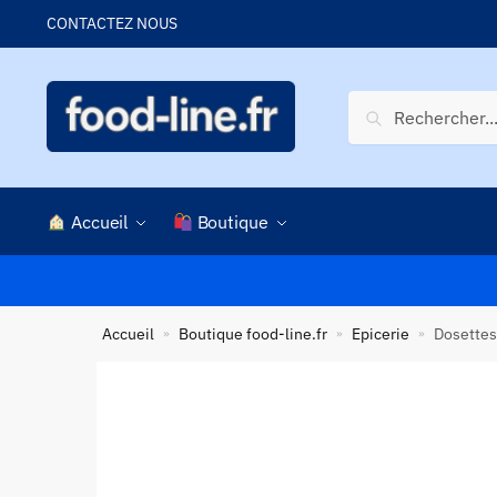
Skip
Skip
CONTACTEZ NOUS
to
to
navigation
content
Recherche
Recherche
pour :
Accueil
Boutique
Accueil
Boutique food-line.fr
Epicerie
Dosettes
»
»
»