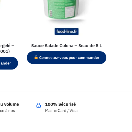
rgelé –
Sauce Salade Colona – Seau de 5 L
1001)
Connectez-vous pour commander
mander
 du volume
100% Sécurisé
âce à nos
MasterCard / Visa