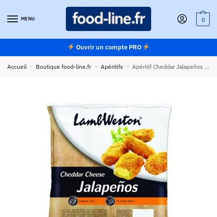
Skip
Skip
to
to
MENU
0
navigation
content
Ouvrir un compte PRO
Accueil
»
Boutique food-line.fr
»
Apéritifs
»
Apéritif Cheddar Jalapeños LambWeston surgelé – Carton 4 x 2,5 kg