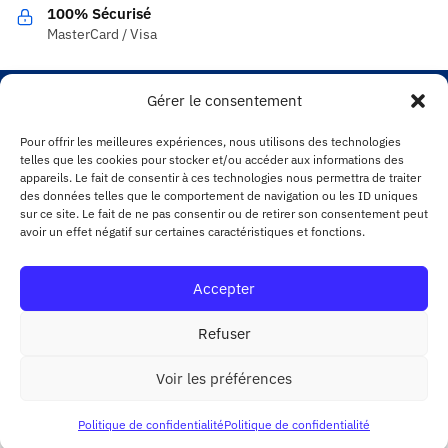
100% Sécurisé
MasterCard / Visa
Gérer le consentement
INFORMATIONS LÉGALES
Pour offrir les meilleures expériences, nous utilisons des technologies
Politique de confidentialité
telles que les cookies pour stocker et/ou accéder aux informations des
appareils. Le fait de consentir à ces technologies nous permettra de traiter
Conditions Générales de Vente
des données telles que le comportement de navigation ou les ID uniques
Politique de remboursements et de retours
sur ce site. Le fait de ne pas consentir ou de retirer son consentement peut
avoir un effet négatif sur certaines caractéristiques et fonctions.
Contact
© food-line.fr 2025
Accepter
Refuser
Voir les préférences
Politique de confidentialité
Politique de confidentialité